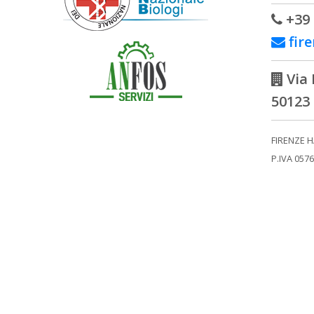
+39 
fir
Via 
50123 
FIRENZE H
P.IVA 057