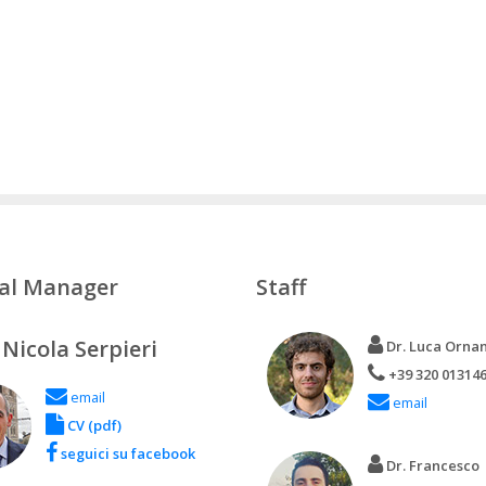
al Manager
Staff
 Nicola Serpieri
Dr. Luca Ornan
+39 320 01314
email
email
CV (pdf)
seguici su facebook
Dr. Francesco