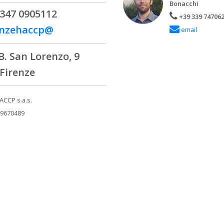
Bonacchi
347 0905112
+39 339 74706
enzehaccp@
email
B. San Lorenzo, 9
Firenze
ACCP s.a.s.
69670489