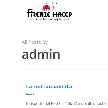
All Posts By
admin
La rintracciabilità
news
Il rispetto del REG CE 178/02 è un altro tasto
Hit enter to search or ESC to close