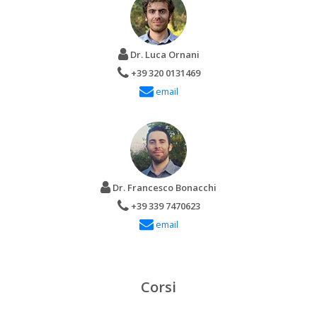
Dr. Luca Ornani
+39 320 0131469
email
Dr. Francesco Bonacchi
+39 339 7470623
email
Corsi