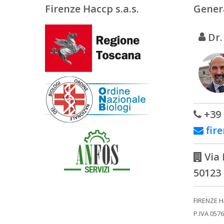
Firenze Haccp s.a.s.
Gener
Dr.
+39 
fir
Via 
50123 
FIRENZE H
P.IVA 057